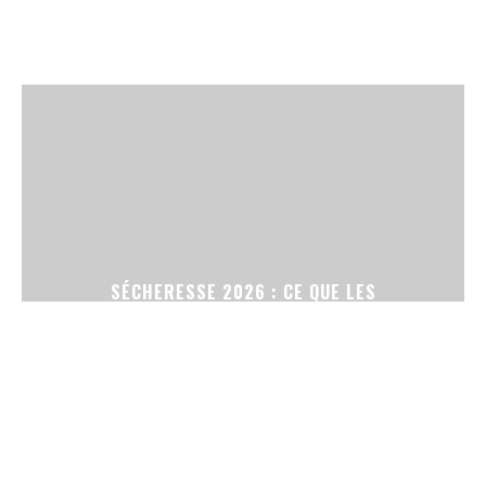
SÉCHERESSE 2026 : CE QUE LES
RESTRICTIONS D’ARROSAGE CHANGENT POUR
VOTRE JARDIN