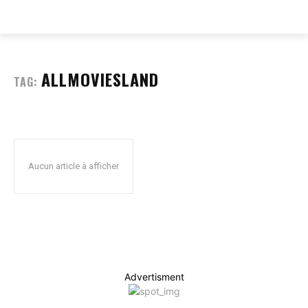
EVERY
WEB
ALLMOVIESLAND
TAG:
Aucun article à afficher
Advertisment