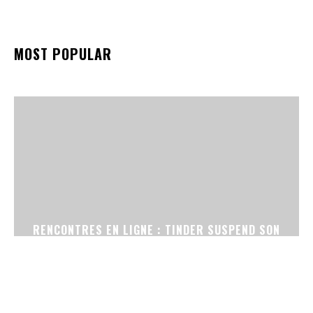
MOST POPULAR
RENCONTRES EN LIGNE : TINDER SUSPEND SON
OUTIL DE RETOUCHE PHOTO PAR IA APRÈS DES
PLAINTES D’UTILISATRICES