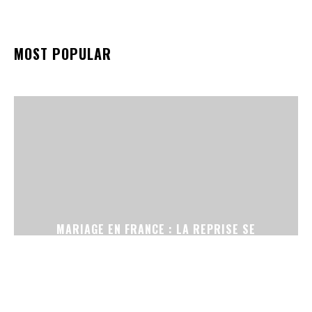
MOST POPULAR
MARIAGE EN FRANCE : LA REPRISE SE
CONFIRME, ENTRE CÉRÉMONIES SANS
TÉLÉPHONE ET ROBES DE SECONDE MAIN