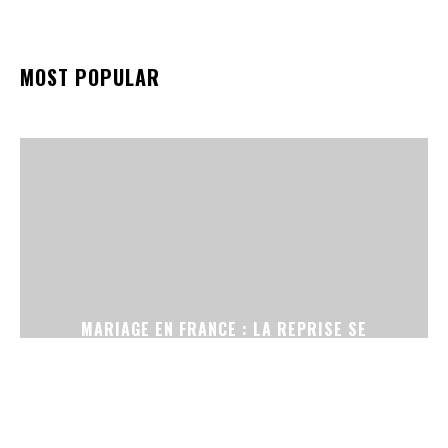
MOST POPULAR
MARIAGE EN FRANCE : LA REPRISE SE
CONFIRME, ENTRE CÉRÉMONIES SANS
TÉLÉPHONE ET ROBES DE SECONDE MAIN