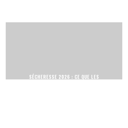
SÉCHERESSE 2026 : CE QUE LES
RESTRICTIONS D’ARROSAGE CHANGENT POUR
VOTRE JARDIN