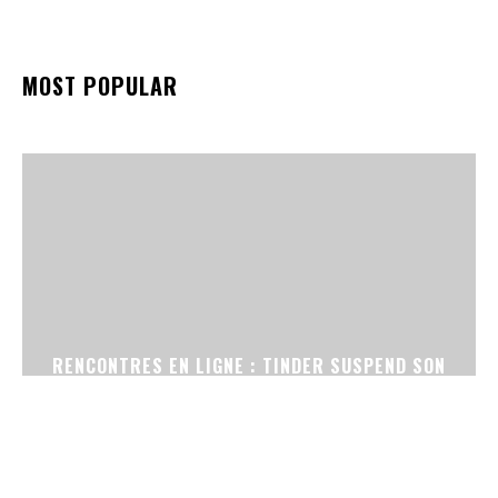
MOST POPULAR
RENCONTRES EN LIGNE : TINDER SUSPEND SON
OUTIL DE RETOUCHE PHOTO PAR IA APRÈS DES
PLAINTES D’UTILISATRICES