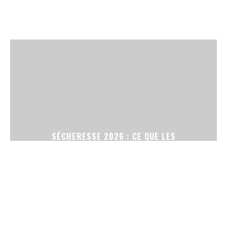
SÉCHERESSE 2026 : CE QUE LES
RESTRICTIONS D’ARROSAGE CHANGENT POUR
VOTRE JARDIN