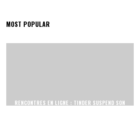
MOST POPULAR
RENCONTRES EN LIGNE : TINDER SUSPEND SON
OUTIL DE RETOUCHE PHOTO PAR IA APRÈS DES
PLAINTES D’UTILISATRICES