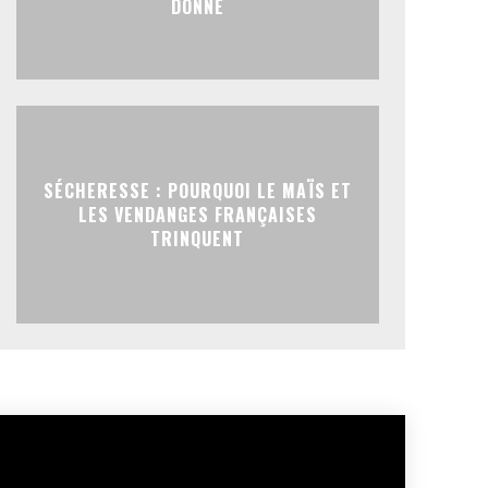
DONNE
SÉCHERESSE : POURQUOI LE MAÏS ET
LES VENDANGES FRANÇAISES
TRINQUENT