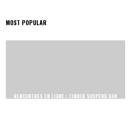
MOST POPULAR
RENCONTRES EN LIGNE : TINDER SUSPEND SON
OUTIL DE RETOUCHE PHOTO PAR IA APRÈS DES
PLAINTES D’UTILISATRICES