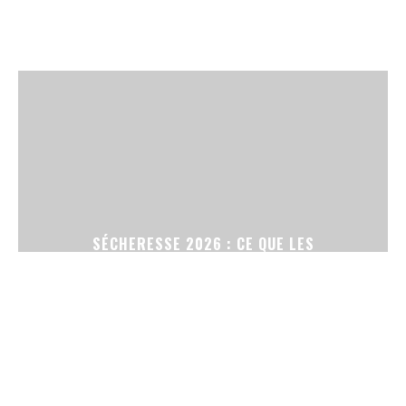
SÉCHERESSE 2026 : CE QUE LES
RESTRICTIONS D’ARROSAGE CHANGENT POUR
VOTRE JARDIN