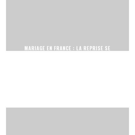
MARIAGE EN FRANCE : LA REPRISE SE
CONFIRME, ENTRE CÉRÉMONIES SANS
TÉLÉPHONE ET ROBES DE SECONDE MAIN