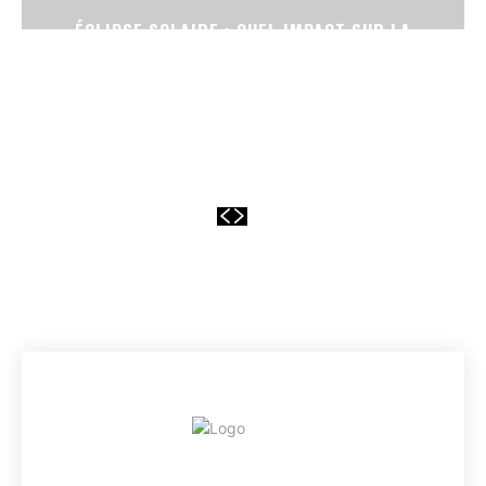
ÉCLIPSE SOLAIRE : QUEL IMPACT SUR LA
PRODUCTION D’ÉLECTRICITÉ EN FRANCE ?
EVERY
WEB