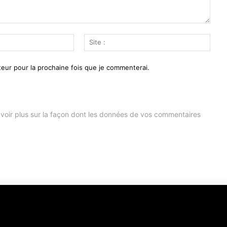
Email
Site
:*
:
eur pour la prochaine fois que je commenterai.
voir plus sur la façon dont les données de vos commentaires