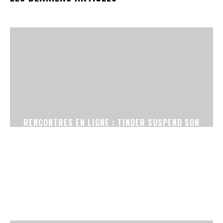
RENCONTRES EN LIGNE : TINDER SUSPEND SON
OUTIL DE RETOUCHE PHOTO PAR IA APRÈS DES
PLAINTES D’UTILISATRICES