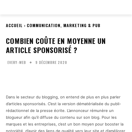
EVERY
WEB
ACCUEIL
COMMUNICATION, MARKETING & PUB
COMBIEN COÛTE EN MOYENNE UN
ARTICLE SPONSORISÉ ?
9 DÉCEMBRE 2020
EVERY-WEB
Facebook
Twitter
Pinterest
W
Dans le secteur du blogging, on entend de plus en plus parler
d’articles sponsorisés. C’est la version dématérialisée du publi-
rédactionnel de la presse écrite. L’annonceur rémunère un
blogueur afin qu’il diffuse du contenu sur son blog. Pour les
marques et les entreprises, c’est un bon moyen pour booster la
notoriété, d’avoir des liens de qualité vers leur site et d’améliorer