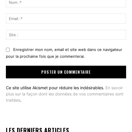
:
No
:*
Ema
:*
Sit
:
Enregistrer mon nom, email et site web dans ce navigateur
pour la prochaine fois que je commenterai.
Ce site utilise Akismet pour réduire les indésirables.
En savoir
plus sur la façon dont les données de vos commentaires sont
traitées
.
LES DERNIERS ARTICLES