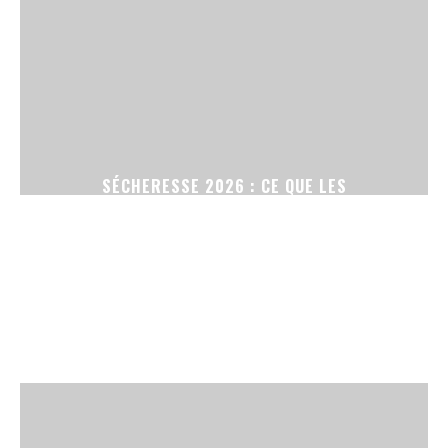
SÉCHERESSE 2026 : CE QUE LES
RESTRICTIONS D’ARROSAGE CHANGENT POUR
VOTRE JARDIN