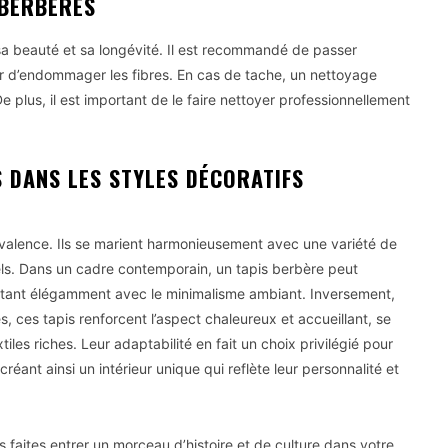
 BERBÈRES
 sa beauté et sa longévité. Il est recommandé de passer
ter d’endommager les fibres. En cas de tache, un nettoyage
e plus, il est important de le faire nettoyer professionnellement
 DANS LES STYLES DÉCORATIFS
yvalence. Ils se marient harmonieusement avec une variété de
els. Dans un cadre contemporain, un tapis berbère peut
astant élégamment avec le minimalisme ambiant. Inversement,
, ces tapis renforcent l’aspect chaleureux et accueillant, se
iles riches. Leur adaptabilité en fait un choix privilégié pour
éant ainsi un intérieur unique qui reflète leur personnalité et
 faites entrer un morceau d’histoire et de culture dans votre