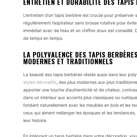
ENTRETIEN ET DURABILITÉ DES TAPIS
L’entretien d’un tapis berbère est crucial pour préserver
régulièrement l’aspirateur sans brosse rotative pour évi
immédiat avec de l’eau et un chiffon doux est conseillé. D
de temps en temps.
LA POLYVALENCE DES TAPIS BERBÈRES
MODERNES ET TRADITIONNELS
La beauté des tapis berbères réside aussi dans leur pol
styles décoratifs
, des plus modernes aux plus traditionn
apporter une touche d’authenticité et de chaleur, contr
dans un intérieur aux accents plus classiques ou rustiques
fondant naturellement avec les meubles en bois et les text
ceux qui aiment mélanger les époques et les tendances, cr
leur histoire.
En intégrant un tapis berbère dans votre décoration, vous