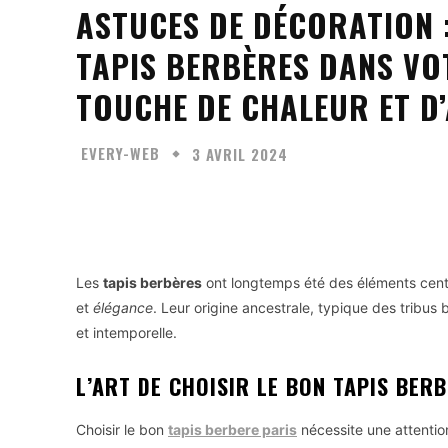
ASTUCES DE DÉCORATION 
TAPIS BERBÈRES DANS VO
TOUCHE DE CHALEUR ET D’
EVERY-WEB
3 AVRIL 2024
Facebook
Twitter
Partager
Les
tapis berbères
ont longtemps été des éléments centrau
et
élégance
. Leur origine ancestrale, typique des tribus
et intemporelle.
L’ART DE CHOISIR LE BON TAPIS BER
Choisir le bon
tapis berbere paris
nécessite une attention