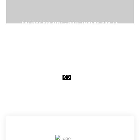
ÉCLIPSE SOLAIRE : QUEL IMPACT SUR LA
PRODUCTION D’ÉLECTRICITÉ EN FRANCE ?
EVERY
WEB