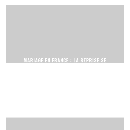
MARIAGE EN FRANCE : LA REPRISE SE
CONFIRME, ENTRE CÉRÉMONIES SANS
TÉLÉPHONE ET ROBES DE SECONDE MAIN