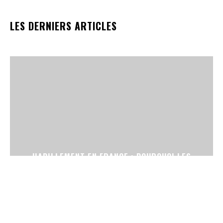
LES DERNIERS ARTICLES
HABILLEMENT EN FRANCE : POURQUOI LES
FRANÇAIS RÉDUISENT LEUR BUDGET MODE