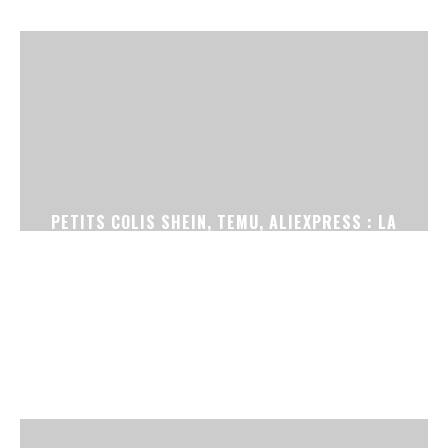
PETITS COLIS SHEIN, TEMU, ALIEXPRESS : LA
FIN DE LA FRANCHISE DOUANE CHANGE LA
DONNE