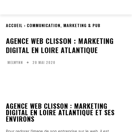
EVERY
WEB
ACCUEIL
COMMUNICATION, MARKETING & PUB
AGENCE WEB CLISSON : MARKETING
DIGITAL EN LOIRE ATLANTIQUE
20 MAI 2020
MELWYNN
Facebook
Twitter
Pinterest
W
AGENCE WEB CLISSON : MARKETING
DIGITAL EN LOIRE ATLANTIQUE ET SES
ENVIRONS
Pour redorer l’image de son entreprise sur le web, il est