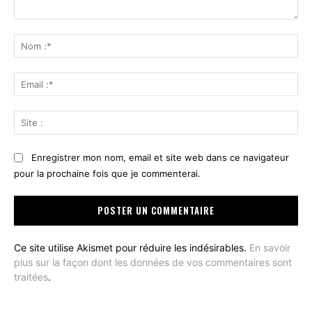
Commenter
:
No
:*
Ema
:*
Sit
:
Enregistrer mon nom, email et site web dans ce navigateur
pour la prochaine fois que je commenterai.
Ce site utilise Akismet pour réduire les indésirables.
En savoir
plus sur la façon dont les données de vos commentaires sont
traitées
.