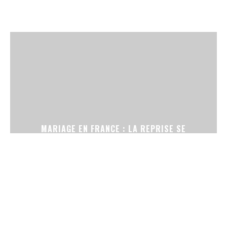
MARIAGE EN FRANCE : LA REPRISE SE
CONFIRME, ENTRE CÉRÉMONIES SANS
TÉLÉPHONE ET ROBES DE SECONDE MAIN