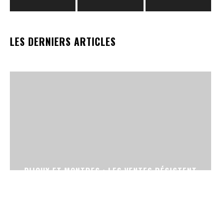
LES DERNIERS ARTICLES
BIJOUX ET MONTRES : LES VENTES RÉSISTENT
EN FRANCE MALGRÉ LA FLAMBÉE DE L’OR