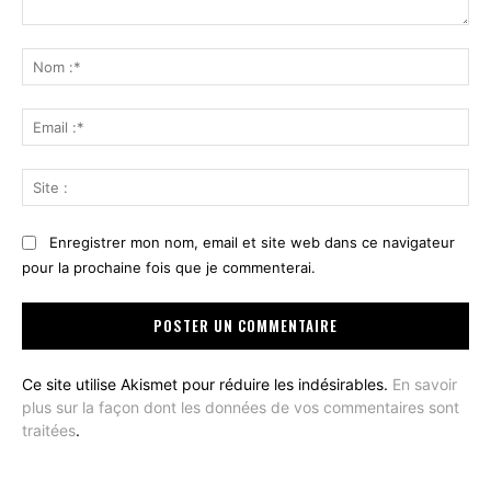
Commenter
:
No
:*
Ema
:*
Sit
:
Enregistrer mon nom, email et site web dans ce navigateur
pour la prochaine fois que je commenterai.
Ce site utilise Akismet pour réduire les indésirables.
En savoir
plus sur la façon dont les données de vos commentaires sont
traitées
.