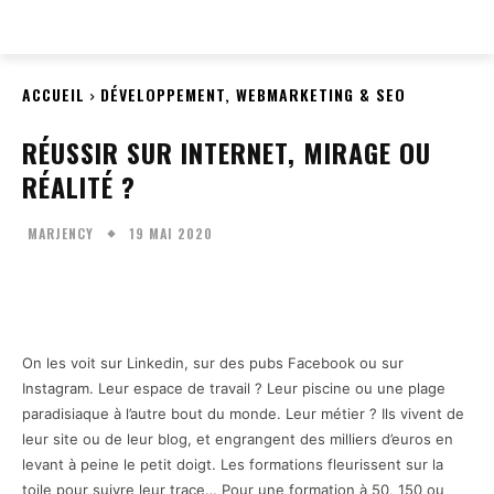
EVERY
WEB
ACCUEIL
DÉVELOPPEMENT, WEBMARKETING & SEO
RÉUSSIR SUR INTERNET, MIRAGE OU
RÉALITÉ ?
19 MAI 2020
MARJENCY
Facebook
Twitter
Pinterest
W
On les voit sur Linkedin, sur des pubs Facebook ou sur
Instagram. Leur espace de travail ? Leur piscine ou une plage
paradisiaque à l’autre bout du monde. Leur métier ? Ils vivent de
leur site ou de leur blog, et engrangent des milliers d’euros en
levant à peine le petit doigt. Les formations fleurissent sur la
toile pour suivre leur trace… Pour une formation à 50, 150 ou