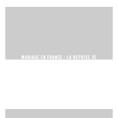
MARIAGE EN FRANCE : LA REPRISE SE
CONFIRME, ENTRE CÉRÉMONIES SANS
TÉLÉPHONE ET ROBES DE SECONDE MAIN