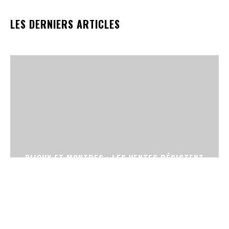
LES DERNIERS ARTICLES
BIJOUX ET MONTRES : LES VENTES RÉSISTENT
EN FRANCE MALGRÉ LA FLAMBÉE DE L’OR