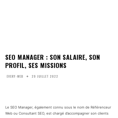
SEO MANAGER : SON SALAIRE, SON
PROFIL, SES MISSIONS
29 JUILLET 2022
EVERY-WEB
Facebook
Twitter
Pinterest
W
Le SEO Manager, également connu sous le nom de Référenceur
Web ou Consultant SEO, est chargé d’accompagner son clients