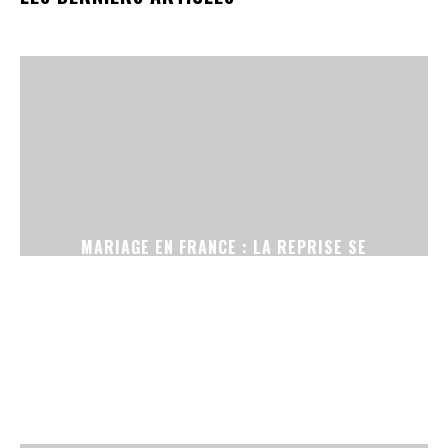
MARIAGE EN FRANCE : LA REPRISE SE
CONFIRME, ENTRE CÉRÉMONIES SANS
TÉLÉPHONE ET ROBES DE SECONDE MAIN