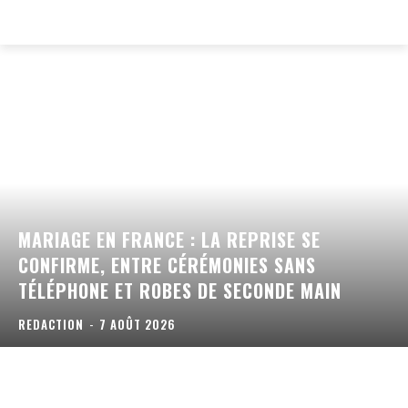
EVERY
WEB
MARIAGE EN FRANCE : LA REPRISE SE
CONFIRME, ENTRE CÉRÉMONIES SANS
TÉLÉPHONE ET ROBES DE SECONDE MAIN
REDACTION
-
7 AOÛT 2026
DROIT À LA RÉPARATION : CE QUI
ÉCLIPSE