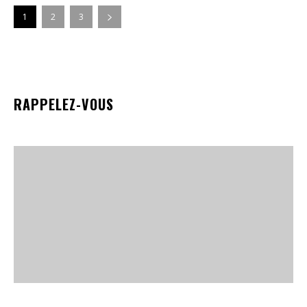
1
2
3
RAPPELEZ-VOUS
LE RETOUR DE LA TENDANCE VELOURS