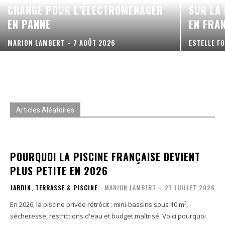
CHANGE POUR L’ÉLECTROMÉNAGER
SUR LA
EN PANNE
EN FRA
MARION LAMBERT
-
7 AOÛT 2026
ESTELLE F
Articles Aléatoires
POURQUOI LA PISCINE FRANÇAISE DEVIENT
PLUS PETITE EN 2026
JARDIN, TERRASSE & PISCINE
MARION LAMBERT
-
27 JUILLET 2026
En 2026, la piscine privée rétrécit : mini-bassins sous 10 m²,
sécheresse, restrictions d'eau et budget maîtrisé. Voici pourquoi