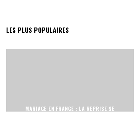
LES PLUS POPULAIRES
MARIAGE EN FRANCE : LA REPRISE SE
CONFIRME, ENTRE CÉRÉMONIES SANS
TÉLÉPHONE ET ROBES DE SECONDE MAIN